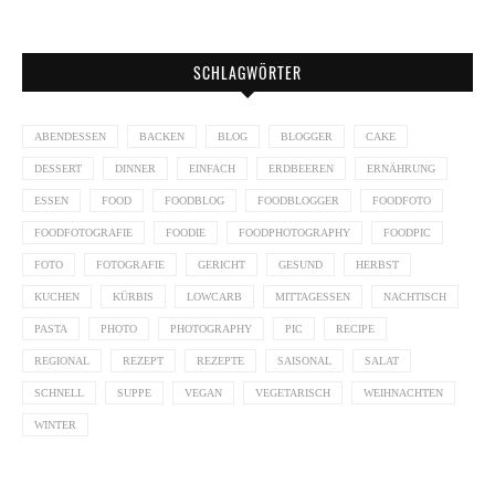
SCHLAGWÖRTER
ABENDESSEN
BACKEN
BLOG
BLOGGER
CAKE
DESSERT
DINNER
EINFACH
ERDBEEREN
ERNÄHRUNG
ESSEN
FOOD
FOODBLOG
FOODBLOGGER
FOODFOTO
FOODFOTOGRAFIE
FOODIE
FOODPHOTOGRAPHY
FOODPIC
FOTO
FOTOGRAFIE
GERICHT
GESUND
HERBST
KUCHEN
KÜRBIS
LOWCARB
MITTAGESSEN
NACHTISCH
PASTA
PHOTO
PHOTOGRAPHY
PIC
RECIPE
REGIONAL
REZEPT
REZEPTE
SAISONAL
SALAT
SCHNELL
SUPPE
VEGAN
VEGETARISCH
WEIHNACHTEN
WINTER