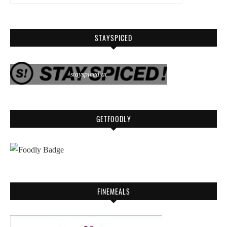
STAYSPICED
stayspiced.at
GETFOODLY
FINEMEALS