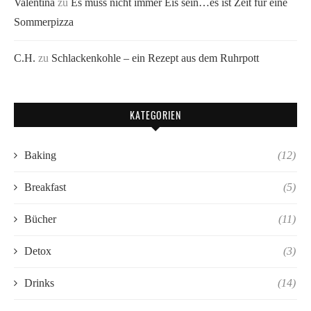
Valentina
zu
Es muss nicht immer Eis sein…es ist Zeit für eine
Sommerpizza
C.H.
zu
Schlackenkohle – ein Rezept aus dem Ruhrpott
KATEGORIEN
Baking
(12)
Breakfast
(5)
Bücher
(11)
Detox
(3)
Drinks
(14)