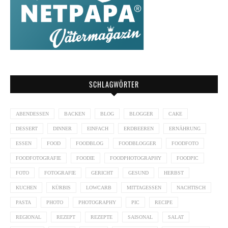
SCHLAGWÖRTER
ABENDESSEN
BACKEN
BLOG
BLOGGER
CAKE
DESSERT
DINNER
EINFACH
ERDBEEREN
ERNÄHRUNG
ESSEN
FOOD
FOODBLOG
FOODBLOGGER
FOODFOTO
FOODFOTOGRAFIE
FOODIE
FOODPHOTOGRAPHY
FOODPIC
FOTO
FOTOGRAFIE
GERICHT
GESUND
HERBST
KUCHEN
KÜRBIS
LOWCARB
MITTAGESSEN
NACHTISCH
PASTA
PHOTO
PHOTOGRAPHY
PIC
RECIPE
REGIONAL
REZEPT
REZEPTE
SAISONAL
SALAT