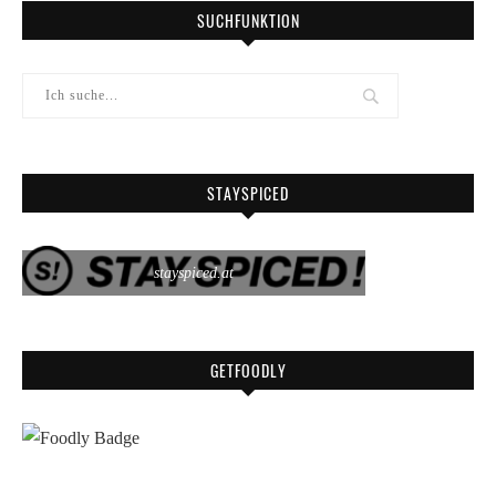
SUCHFUNKTION
STAYSPICED
stayspiced.at
GETFOODLY