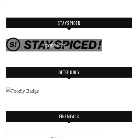
STAYSPICED
stayspiced.at
GETFOODLY
FINEMEALS