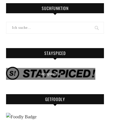
SUCHFUNKTION
STAYSPICED
stayspiced.at
GETFOODLY