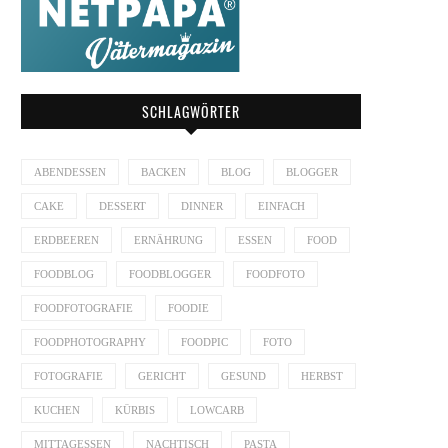
SCHLAGWÖRTER
ABENDESSEN
BACKEN
BLOG
BLOGGER
CAKE
DESSERT
DINNER
EINFACH
ERDBEEREN
ERNÄHRUNG
ESSEN
FOOD
FOODBLOG
FOODBLOGGER
FOODFOTO
FOODFOTOGRAFIE
FOODIE
FOODPHOTOGRAPHY
FOODPIC
FOTO
FOTOGRAFIE
GERICHT
GESUND
HERBST
KUCHEN
KÜRBIS
LOWCARB
MITTAGESSEN
NACHTISCH
PASTA