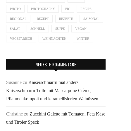
PHOTO
PHOTOGRAPHY
PIC
RECIPE
REGIONAL
REZEPT
REZEPTE
SAISONAL
SALAT
SCHNELL
SUPPE
VEGAN
VEGETARISCH
WEIHNACHTEN
WINTER
NEUESTE KOMMENTARE
Susanne
zu
Kaiserschmarrn mal anders –
Kaiserschmarrn Trifle mit Mascarpone Crème,
Pflaumenkompott und karamellisierten Walnüssen
Christine
zu
Zucchini Galette mit Tomaten, Feta Käse
und Tiroler Speck