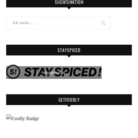
SUCHFUNKTION
STAYSPICED
stayspiced.at
GETFOODLY