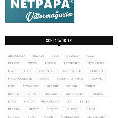
SCHLAGWÖRTER
ABENDESSEN
BACKEN
BLOG
BLOGGER
CAKE
DESSERT
DINNER
EINFACH
ERDBEEREN
ERNÄHRUNG
ESSEN
FOOD
FOODBLOG
FOODBLOGGER
FOODFOTO
FOODFOTOGRAFIE
FOODIE
FOODPHOTOGRAPHY
FOODPIC
FOTO
FOTOGRAFIE
GERICHT
GESUND
HERBST
KUCHEN
KÜRBIS
LOWCARB
MITTAGESSEN
NACHTISCH
PASTA
PHOTO
PHOTOGRAPHY
PIC
RECIPE
REGIONAL
REZEPT
REZEPTE
SAISONAL
SALAT
SCHNELL
SUPPE
VEGAN
VEGETARISCH
WEIHNACHTEN