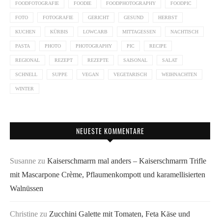
FOODFOTOGRAFIE
FOODIE
FOODPHOTOGRAPHY
FOODPIC
FOTO
FOTOGRAFIE
GERICHT
GESUND
HERBST
KUCHEN
KÜRBIS
LOWCARB
MITTAGESSEN
NACHTISCH
PASTA
PHOTO
PHOTOGRAPHY
PIC
RECIPE
REGIONAL
REZEPT
REZEPTE
SAISONAL
SALAT
SCHNELL
SUPPE
VEGAN
VEGETARISCH
WEIHNACHTEN
WINTER
NEUESTE KOMMENTARE
Susanne
zu
Kaiserschmarrn mal anders – Kaiserschmarrn Trifle
mit Mascarpone Crème, Pflaumenkompott und karamellisierten
Walnüssen
Christine
zu
Zucchini Galette mit Tomaten, Feta Käse und