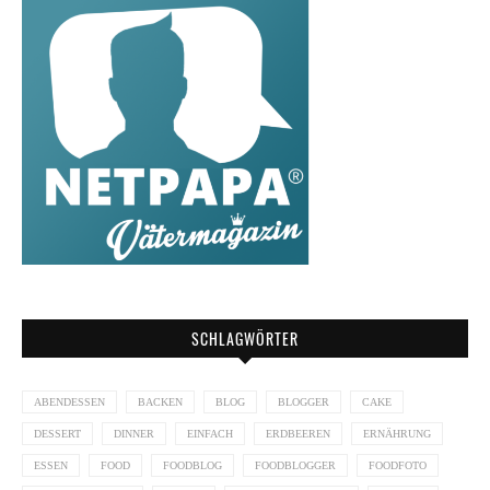
SCHLAGWÖRTER
ABENDESSEN
BACKEN
BLOG
BLOGGER
CAKE
DESSERT
DINNER
EINFACH
ERDBEEREN
ERNÄHRUNG
ESSEN
FOOD
FOODBLOG
FOODBLOGGER
FOODFOTO