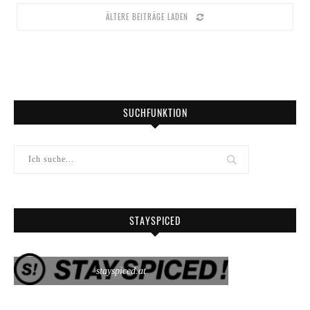
ÄLTERE BEITRÄGE LADEN
SUCHFUNKTION
STAYSPICED
stayspiced.at