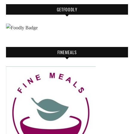
GETFOODLY
FINEMEALS