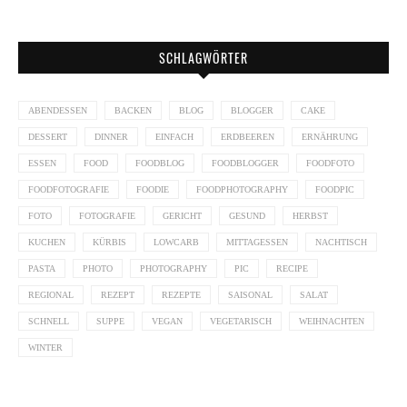
SCHLAGWÖRTER
ABENDESSEN
BACKEN
BLOG
BLOGGER
CAKE
DESSERT
DINNER
EINFACH
ERDBEEREN
ERNÄHRUNG
ESSEN
FOOD
FOODBLOG
FOODBLOGGER
FOODFOTO
FOODFOTOGRAFIE
FOODIE
FOODPHOTOGRAPHY
FOODPIC
FOTO
FOTOGRAFIE
GERICHT
GESUND
HERBST
KUCHEN
KÜRBIS
LOWCARB
MITTAGESSEN
NACHTISCH
PASTA
PHOTO
PHOTOGRAPHY
PIC
RECIPE
REGIONAL
REZEPT
REZEPTE
SAISONAL
SALAT
SCHNELL
SUPPE
VEGAN
VEGETARISCH
WEIHNACHTEN
WINTER