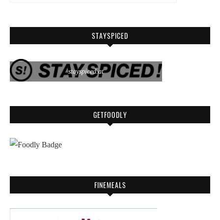
STAYSPICED
stayspiced.at
GETFOODLY
FINEMEALS