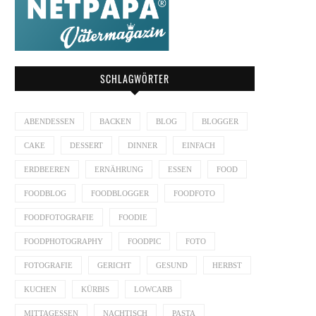
SCHLAGWÖRTER
ABENDESSEN
BACKEN
BLOG
BLOGGER
CAKE
DESSERT
DINNER
EINFACH
ERDBEEREN
ERNÄHRUNG
ESSEN
FOOD
FOODBLOG
FOODBLOGGER
FOODFOTO
FOODFOTOGRAFIE
FOODIE
FOODPHOTOGRAPHY
FOODPIC
FOTO
FOTOGRAFIE
GERICHT
GESUND
HERBST
KUCHEN
KÜRBIS
LOWCARB
MITTAGESSEN
NACHTISCH
PASTA