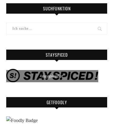
SUCHFUNKTION
STAYSPICED
stayspiced.at
GETFOODLY