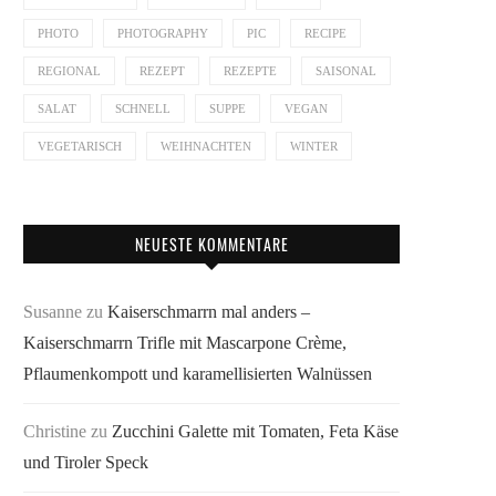
PHOTO
PHOTOGRAPHY
PIC
RECIPE
REGIONAL
REZEPT
REZEPTE
SAISONAL
SALAT
SCHNELL
SUPPE
VEGAN
VEGETARISCH
WEIHNACHTEN
WINTER
NEUESTE KOMMENTARE
Susanne
zu
Kaiserschmarrn mal anders –
Kaiserschmarrn Trifle mit Mascarpone Crème,
Pflaumenkompott und karamellisierten Walnüssen
Christine
zu
Zucchini Galette mit Tomaten, Feta Käse
und Tiroler Speck