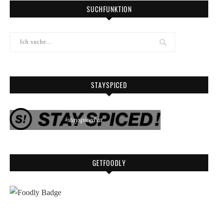
SUCHFUNKTION
STAYSPICED
stayspiced.at
GETFOODLY