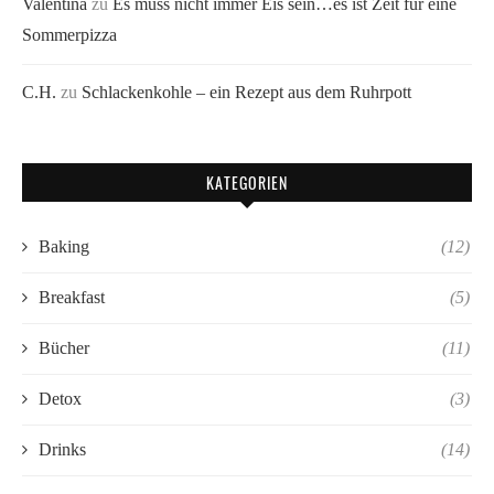
Valentina
zu
Es muss nicht immer Eis sein…es ist Zeit für eine
Sommerpizza
C.H.
zu
Schlackenkohle – ein Rezept aus dem Ruhrpott
KATEGORIEN
Baking
(12)
Breakfast
(5)
Bücher
(11)
Detox
(3)
Drinks
(14)