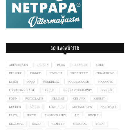
SCHLAGWÖRTER
ABENDESSEN
BACKEN
BLOG
BLOGGER
CAKE
DESSERT
DINNER
EINFACH
ERDBEEREN
ERNÄHRUNG
ESSEN
FOOD
FOODBLOG
FOODBLOGGER
FOODFOTO
FOODFOTOGRAFIE
FOODIE
FOODPHOTOGRAPHY
FOODPIC
FOTO
FOTOGRAFIE
GERICHT
GESUND
HERBST
KUCHEN
KÜRBIS
LOWCARB
MITTAGESSEN
NACHTISCH
PASTA
PHOTO
PHOTOGRAPHY
PIC
RECIPE
REGIONAL
REZEPT
REZEPTE
SAISONAL
SALAT