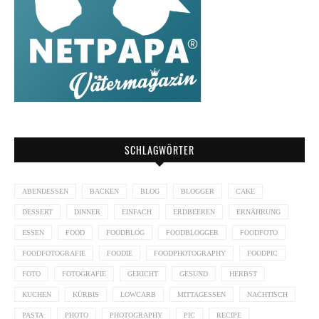
SCHLAGWÖRTER
ABENDESSEN
BACKEN
BLOG
BLOGGER
CAKE
DESSERT
DINNER
EINFACH
ERDBEEREN
ERNÄHRUNG
ESSEN
FOOD
FOODBLOG
FOODBLOGGER
FOODFOTO
FOODFOTOGRAFIE
FOODIE
FOODPHOTOGRAPHY
FOODPIC
FOTO
FOTOGRAFIE
GERICHT
GESUND
HERBST
KUCHEN
KÜRBIS
LOWCARB
MITTAGESSEN
NACHTISCH
PASTA
PHOTO
PHOTOGRAPHY
PIC
RECIPE