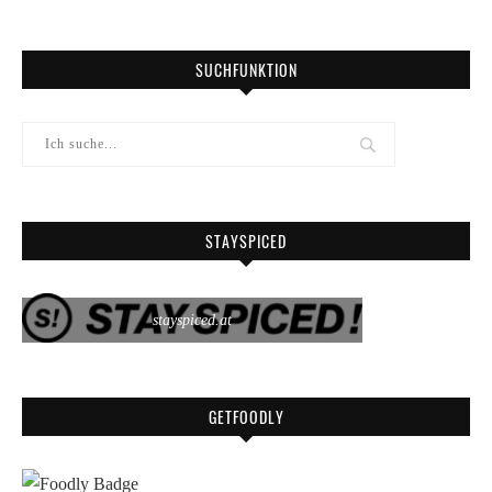
SUCHFUNKTION
STAYSPICED
stayspiced.at
GETFOODLY