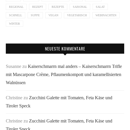
REGIONAL
REZEPT
REZEPTE
SAISONAL
SALAT
SCHNELL
SUPPE
VEGAN
VEGETARISCH
WEIHNACHTEN
WINTER
NEUESTE KOMMENTARE
Susanne
zu
Kaiserschmarrn mal anders – Kaiserschmarrn Trifle
mit Mascarpone Crème, Pflaumenkompott und karamellisierten
Walnüssen
Christine
zu
Zucchini Galette mit Tomaten, Feta Käse und
Tiroler Speck
Christine
zu
Zucchini Galette mit Tomaten, Feta Käse und
Tiroler Speck