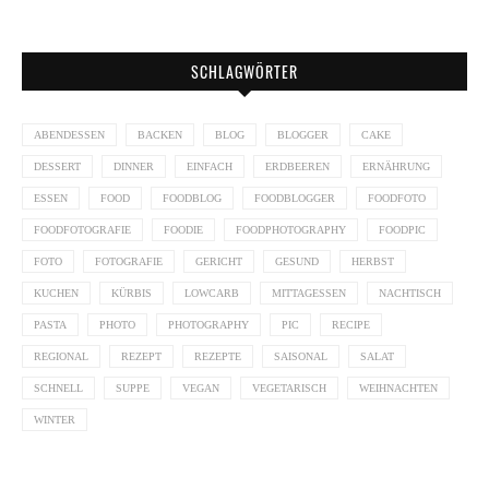
SCHLAGWÖRTER
ABENDESSEN
BACKEN
BLOG
BLOGGER
CAKE
DESSERT
DINNER
EINFACH
ERDBEEREN
ERNÄHRUNG
ESSEN
FOOD
FOODBLOG
FOODBLOGGER
FOODFOTO
FOODFOTOGRAFIE
FOODIE
FOODPHOTOGRAPHY
FOODPIC
FOTO
FOTOGRAFIE
GERICHT
GESUND
HERBST
KUCHEN
KÜRBIS
LOWCARB
MITTAGESSEN
NACHTISCH
PASTA
PHOTO
PHOTOGRAPHY
PIC
RECIPE
REGIONAL
REZEPT
REZEPTE
SAISONAL
SALAT
SCHNELL
SUPPE
VEGAN
VEGETARISCH
WEIHNACHTEN
WINTER