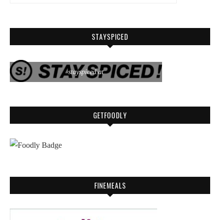
STAYSPICED
stayspiced.at
GETFOODLY
FINEMEALS