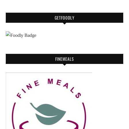
GETFOODLY
FINEMEALS