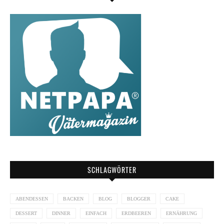
SCHLAGWÖRTER
ABENDESSEN
BACKEN
BLOG
BLOGGER
CAKE
DESSERT
DINNER
EINFACH
ERDBEEREN
ERNÄHRUNG