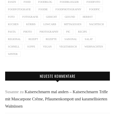
ESSEN
FOOD
FOODBLOG
FOODBLOGGER
FOODFOTO
FOODFOTOGRAFIE
FOODIE
FOODPHOTOGRAPHY
FOODPIC
FOTO
FOTOGRAFIE
GERICHT
GESUND
HERBST
KUCHEN
KÜRBIS
LOWCARB
MITTAGESSEN
NACHTISCH
PASTA
PHOTO
PHOTOGRAPHY
PIC
RECIPE
REGIONAL
REZEPT
REZEPTE
SAISONAL
SALAT
SCHNELL
SUPPE
VEGAN
VEGETARISCH
WEIHNACHTEN
WINTER
NEUESTE KOMMENTARE
Susanne
zu
Kaiserschmarrn mal anders – Kaiserschmarrn Trifle
mit Mascarpone Crème, Pflaumenkompott und karamellisierten
Walnüssen