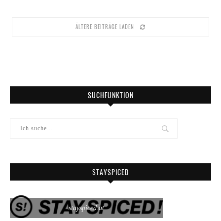
ÄLTERE BEITRÄGE LADEN
SUCHFUNKTION
STAYSPICED
stayspiced.at