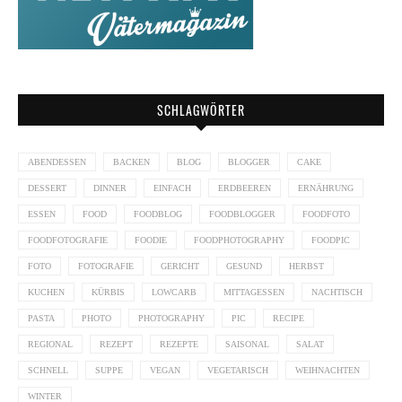
SCHLAGWÖRTER
ABENDESSEN
BACKEN
BLOG
BLOGGER
CAKE
DESSERT
DINNER
EINFACH
ERDBEEREN
ERNÄHRUNG
ESSEN
FOOD
FOODBLOG
FOODBLOGGER
FOODFOTO
FOODFOTOGRAFIE
FOODIE
FOODPHOTOGRAPHY
FOODPIC
FOTO
FOTOGRAFIE
GERICHT
GESUND
HERBST
KUCHEN
KÜRBIS
LOWCARB
MITTAGESSEN
NACHTISCH
PASTA
PHOTO
PHOTOGRAPHY
PIC
RECIPE
REGIONAL
REZEPT
REZEPTE
SAISONAL
SALAT
SCHNELL
SUPPE
VEGAN
VEGETARISCH
WEIHNACHTEN
WINTER