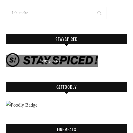
STAYSPICED
stayspiced.at
GETFOODLY
FINEMEALS