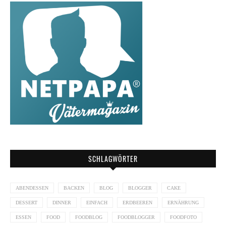
SCHLAGWÖRTER
ABENDESSEN
BACKEN
BLOG
BLOGGER
CAKE
DESSERT
DINNER
EINFACH
ERDBEEREN
ERNÄHRUNG
ESSEN
FOOD
FOODBLOG
FOODBLOGGER
FOODFOTO