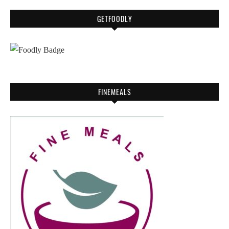
GETFOODLY
FINEMEALS