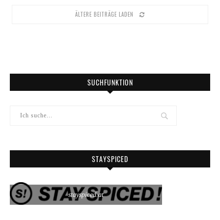
ÄLTERE BEITRÄGE LADEN
SUCHFUNKTION
STAYSPICED
stayspiced.at