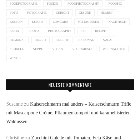
FOODFOTOGRAFIE
FOODIE
FOODPHOTOGRAPHY
FOODPIC
FOTO
FOTOGRAFIE
GERICHT
GESUND
HERBST
KUCHEN
KÜRBIS
LOWCARB
MITTAGESSEN
NACHTISCH
PASTA
PHOTO
PHOTOGRAPHY
PIC
RECIPE
REGIONAL
REZEPT
REZEPTE
SAISONAL
SALAT
SCHNELL
SUPPE
VEGAN
VEGETARISCH
WEIHNACHTEN
WINTER
NEUESTE KOMMENTARE
Susanne
zu
Kaiserschmarrn mal anders – Kaiserschmarrn Trifle
mit Mascarpone Crème, Pflaumenkompott und karamellisierten
Walnüssen
Christine
zu
Zucchini Galette mit Tomaten, Feta Käse und