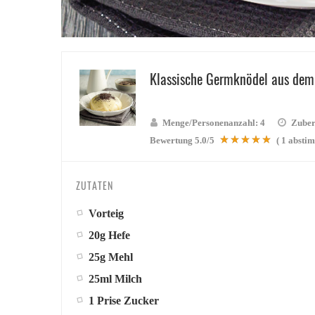
Klassische Germknödel aus dem
Menge/Personenanzahl:
4
Zuber
Bewertung
5.0
/5
(
1
abstim
ZUTATEN
Vorteig
20g Hefe
25g Mehl
25ml Milch
1 Prise Zucker