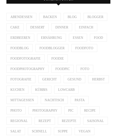
ABENDESSEN
BACKEN
BLOG
BLOGGER
CAKE
DESSERT
DINNER
EINFACH
ERDBEEREN
ERNÄHRUNG
ESSEN
FOOD
FOODBLOG
FOODBLOGGER
FOODFOTO
FOODFOTOGRAFIE
FOODIE
FOODPHOTOGRAPHY
FOODPIC
FOTO
FOTOGRAFIE
GERICHT
GESUND
HERBST
KUCHEN
KÜRBIS
LOWCARB
MITTAGESSEN
NACHTISCH
PASTA
PHOTO
PHOTOGRAPHY
PIC
RECIPE
REGIONAL
REZEPT
REZEPTE
SAISONAL
SALAT
SCHNELL
SUPPE
VEGAN