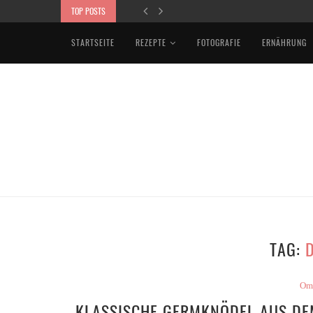
TOP POSTS
VEGAN BOWL MIT KARTOFFELPÜREE
STARTSEITE
REZEPTE
FOTOGRAFIE
ERNÄHRUNG
TAG:
Om
KLASSISCHE GERMKNÖDEL AUS DE