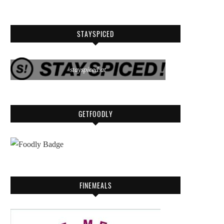
STAYSPICED
stayspiced.at
GETFOODLY
FINEMEALS