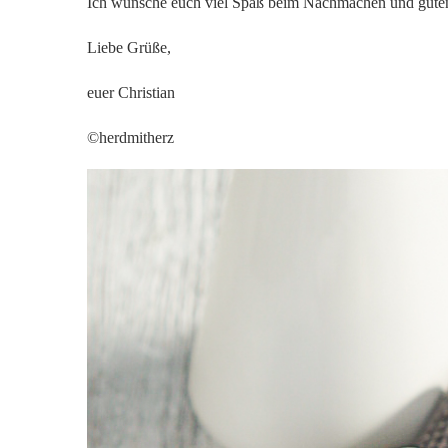
Ich wünsche euch viel Spaß beim Nachmachen und guten
Liebe Grüße,
euer Christian
©herdmitherz