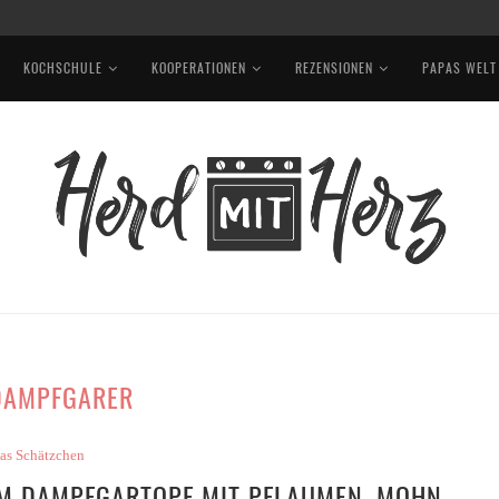
, ROTKOHL, EDAMAME UND ERDNUSSSAUCE
KOCHSCHULE
KOOPERATIONEN
REZENSIONEN
PAPAS WELT
DAMPFGARER
as Schätzchen
M DAMPFGARTOPF MIT PFLAUMEN, MOHN