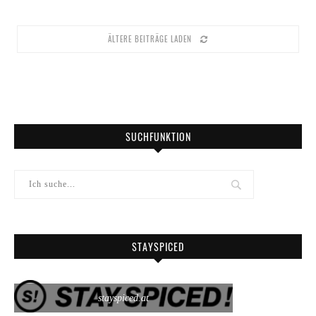
ÄLTERE BEITRÄGE LADEN
SUCHFUNKTION
STAYSPICED
stayspiced.at