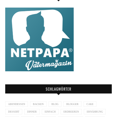
SCHLAGWÖRTER
ABENDESSEN
BACKEN
BLOG
BLOGGER
CAKE
DESSERT
DINNER
EINFACH
ERDBEEREN
ERNÄHRUNG