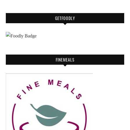
GETFOODLY
FINEMEALS