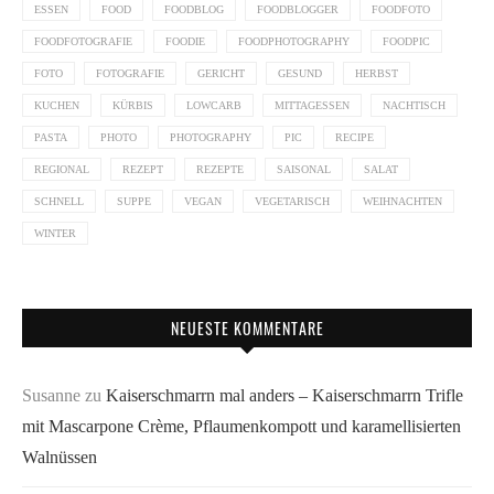
ESSEN
FOOD
FOODBLOG
FOODBLOGGER
FOODFOTO
FOODFOTOGRAFIE
FOODIE
FOODPHOTOGRAPHY
FOODPIC
FOTO
FOTOGRAFIE
GERICHT
GESUND
HERBST
KUCHEN
KÜRBIS
LOWCARB
MITTAGESSEN
NACHTISCH
PASTA
PHOTO
PHOTOGRAPHY
PIC
RECIPE
REGIONAL
REZEPT
REZEPTE
SAISONAL
SALAT
SCHNELL
SUPPE
VEGAN
VEGETARISCH
WEIHNACHTEN
WINTER
NEUESTE KOMMENTARE
Susanne
zu
Kaiserschmarrn mal anders – Kaiserschmarrn Trifle
mit Mascarpone Crème, Pflaumenkompott und karamellisierten
Walnüssen