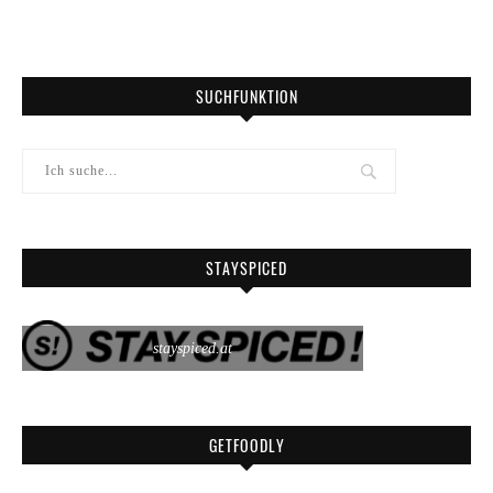
SUCHFUNKTION
STAYSPICED
stayspiced.at
GETFOODLY