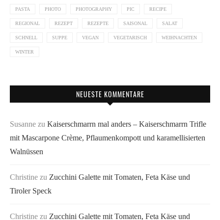
PASTA
PHOTO
PHOTOGRAPHY
PIC
RECIPE
REGIONAL
REZEPT
REZEPTE
SAISONAL
SALAT
SCHNELL
SUPPE
VEGAN
VEGETARISCH
WEIHNACHTEN
WINTER
NEUESTE KOMMENTARE
Susanne
zu
Kaiserschmarrn mal anders – Kaiserschmarrn Trifle
mit Mascarpone Crème, Pflaumenkompott und karamellisierten
Walnüssen
Christine
zu
Zucchini Galette mit Tomaten, Feta Käse und
Tiroler Speck
Christine
zu
Zucchini Galette mit Tomaten, Feta Käse und