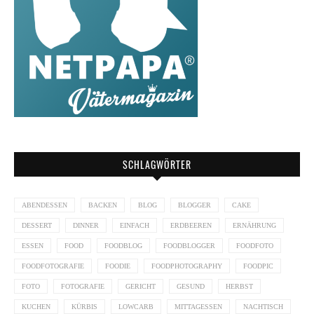
SCHLAGWÖRTER
ABENDESSEN
BACKEN
BLOG
BLOGGER
CAKE
DESSERT
DINNER
EINFACH
ERDBEEREN
ERNÄHRUNG
ESSEN
FOOD
FOODBLOG
FOODBLOGGER
FOODFOTO
FOODFOTOGRAFIE
FOODIE
FOODPHOTOGRAPHY
FOODPIC
FOTO
FOTOGRAFIE
GERICHT
GESUND
HERBST
KUCHEN
KÜRBIS
LOWCARB
MITTAGESSEN
NACHTISCH