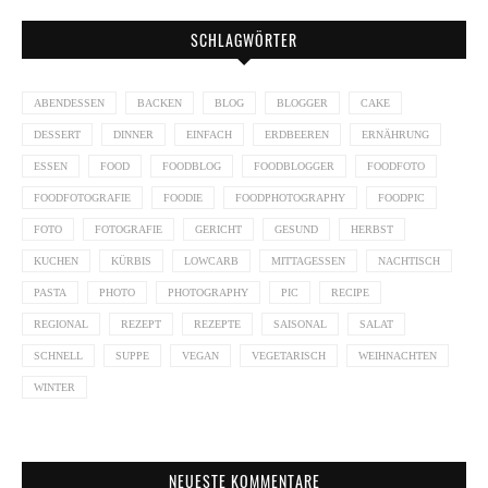
SCHLAGWÖRTER
ABENDESSEN
BACKEN
BLOG
BLOGGER
CAKE
DESSERT
DINNER
EINFACH
ERDBEEREN
ERNÄHRUNG
ESSEN
FOOD
FOODBLOG
FOODBLOGGER
FOODFOTO
FOODFOTOGRAFIE
FOODIE
FOODPHOTOGRAPHY
FOODPIC
FOTO
FOTOGRAFIE
GERICHT
GESUND
HERBST
KUCHEN
KÜRBIS
LOWCARB
MITTAGESSEN
NACHTISCH
PASTA
PHOTO
PHOTOGRAPHY
PIC
RECIPE
REGIONAL
REZEPT
REZEPTE
SAISONAL
SALAT
SCHNELL
SUPPE
VEGAN
VEGETARISCH
WEIHNACHTEN
WINTER
NEUESTE KOMMENTARE