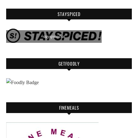
STAYSPICED
stayspiced.at
GETFOODLY
FINEMEALS