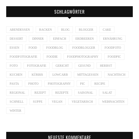
SCHLAGWÖRTER
ABENDESSEN
BACKEN
BLOG
BLOGGER
CAKE
DESSERT
DINNER
EINFACH
ERDBEEREN
ERNÄHRUNG
ESSEN
FOOD
FOODBLOG
FOODBLOGGER
FOODFOTO
FOODFOTOGRAFIE
FOODIE
FOODPHOTOGRAPHY
FOODPIC
FOTO
FOTOGRAFIE
GERICHT
GESUND
HERBST
KUCHEN
KÜRBIS
LOWCARB
MITTAGESSEN
NACHTISCH
PASTA
PHOTO
PHOTOGRAPHY
PIC
RECIPE
REGIONAL
REZEPT
REZEPTE
SAISONAL
SALAT
SCHNELL
SUPPE
VEGAN
VEGETARISCH
WEIHNACHTEN
WINTER
NEUESTE KOMMENTARE