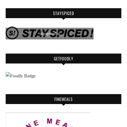
STAYSPICED
stayspiced.at
GETFOODLY
FINEMEALS