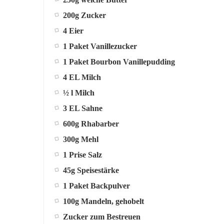
200g Zucker
4 Eier
1 Paket Vanillezucker
1 Paket Bourbon Vanillepudding
4 EL Milch
½ l Milch
3 EL Sahne
600g Rhabarber
300g Mehl
1 Prise Salz
45g Speisestärke
1 Paket Backpulver
100g Mandeln, gehobelt
Zucker zum Bestreuen