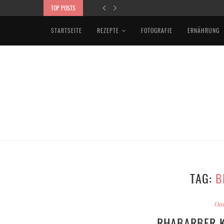
TOP POSTS
VEGAN BOWL MIT KARTOFFELPÜREE
STARTSEITE
REZEPTE
FOTOGRAFIE
ERNÄHRUNG
TAG:
B
Om
RHABARBER 