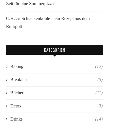
Zeit für eine Sommerpizza
C.H.
zu
Schlackenkohle – ein Rezept aus dem
Ruhrpott
KATEGORIEN
Baking
(12)
Breakfast
(5)
Bücher
(11)
Detox
(3)
Drinks
(14)