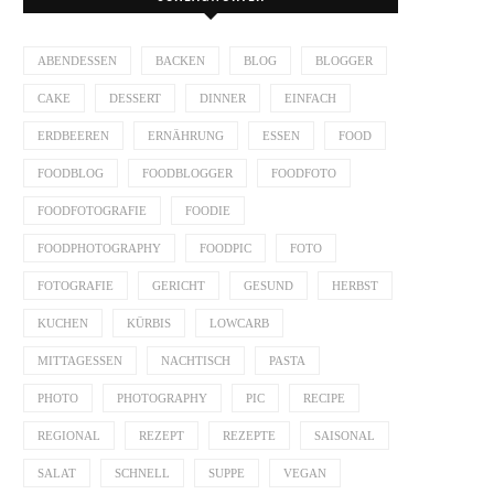
ABENDESSEN
BACKEN
BLOG
BLOGGER
CAKE
DESSERT
DINNER
EINFACH
ERDBEEREN
ERNÄHRUNG
ESSEN
FOOD
FOODBLOG
FOODBLOGGER
FOODFOTO
FOODFOTOGRAFIE
FOODIE
FOODPHOTOGRAPHY
FOODPIC
FOTO
FOTOGRAFIE
GERICHT
GESUND
HERBST
KUCHEN
KÜRBIS
LOWCARB
MITTAGESSEN
NACHTISCH
PASTA
PHOTO
PHOTOGRAPHY
PIC
RECIPE
REGIONAL
REZEPT
REZEPTE
SAISONAL
SALAT
SCHNELL
SUPPE
VEGAN