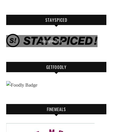
STAYSPICED
stayspiced.at
GETFOODLY
FINEMEALS