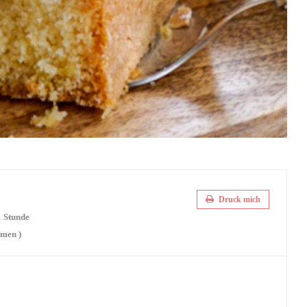
Druck mich
1 Stunde
men )