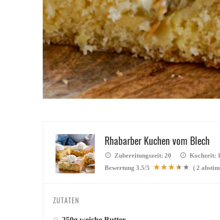
Rhabarber Kuchen vom Blech
Zubereitungszeit:
20
Kochzeit:
Bewertung
3.5
/5
(
2
abstim
ZUTATEN
250g weiche Butter