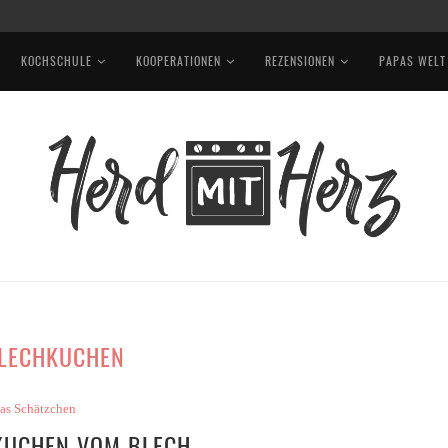
, ROTKOHL, EDAMAME UND ERDNUSSSAUCE
KOCHSCHULE
KOOPERATIONEN
REZENSIONEN
PAPAS WELT
LECHKUCHEN
as Schätzchen
KUCHEN VOM BLECH