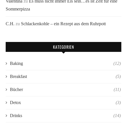
Valentina
zu
Es muss nicht immer Eis sein…es ist Zeit für eine
Sommerpizza
C.H.
zu
Schlackenkohle – ein Rezept aus dem Ruhrpott
KATEGORIEN
Baking
(12)
Breakfast
(5)
Bücher
(11)
Detox
(3)
Drinks
(14)