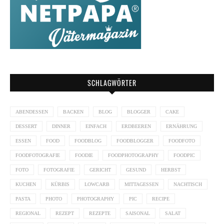
SCHLAGWÖRTER
ABENDESSEN
BACKEN
BLOG
BLOGGER
CAKE
DESSERT
DINNER
EINFACH
ERDBEEREN
ERNÄHRUNG
ESSEN
FOOD
FOODBLOG
FOODBLOGGER
FOODFOTO
FOODFOTOGRAFIE
FOODIE
FOODPHOTOGRAPHY
FOODPIC
FOTO
FOTOGRAFIE
GERICHT
GESUND
HERBST
KUCHEN
KÜRBIS
LOWCARB
MITTAGESSEN
NACHTISCH
PASTA
PHOTO
PHOTOGRAPHY
PIC
RECIPE
REGIONAL
REZEPT
REZEPTE
SAISONAL
SALAT