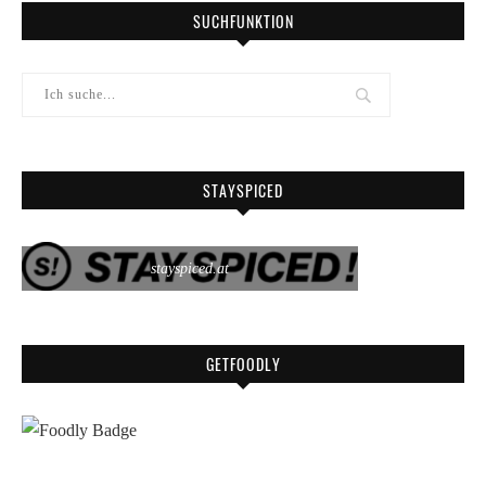
SUCHFUNKTION
STAYSPICED
stayspiced.at
GETFOODLY