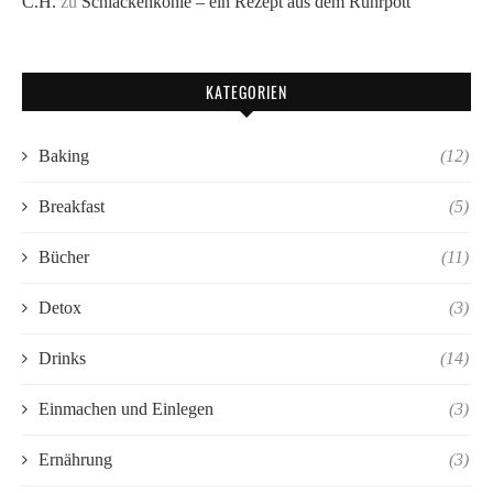
C.H.
zu
Schlackenkohle – ein Rezept aus dem Ruhrpott
KATEGORIEN
Baking
(12)
Breakfast
(5)
Bücher
(11)
Detox
(3)
Drinks
(14)
Einmachen und Einlegen
(3)
Ernährung
(3)