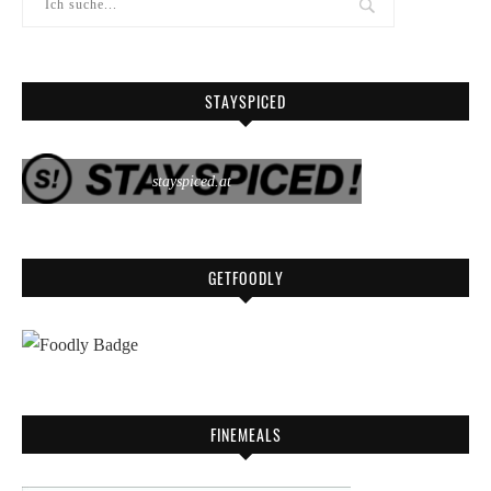
STAYSPICED
stayspiced.at
GETFOODLY
FINEMEALS