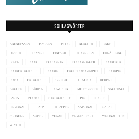
SCHLAGWÖRTER
ABENDESSEN
BACKEN
BLOG
BLOGGER
CAKE
DESSERT
DINNER
EINFACH
ERDBEEREN
ERNÄHRUNG
ESSEN
FOOD
FOODBLOG
FOODBLOGGER
FOODFOTO
FOODFOTOGRAFIE
FOODIE
FOODPHOTOGRAPHY
FOODPIC
FOTO
FOTOGRAFIE
GERICHT
GESUND
HERBST
KUCHEN
KÜRBIS
LOWCARB
MITTAGESSEN
NACHTISCH
PASTA
PHOTO
PHOTOGRAPHY
PIC
RECIPE
REGIONAL
REZEPT
REZEPTE
SAISONAL
SALAT
SCHNELL
SUPPE
VEGAN
VEGETARISCH
WEIHNACHTEN
WINTER