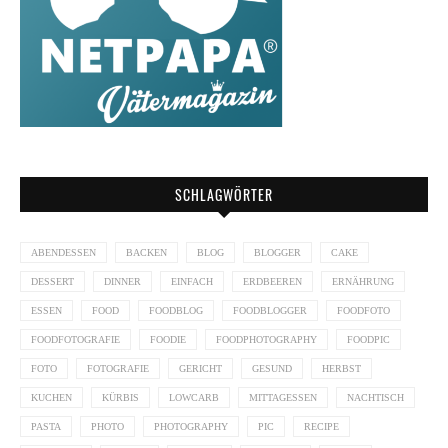
SCHLAGWÖRTER
ABENDESSEN
BACKEN
BLOG
BLOGGER
CAKE
DESSERT
DINNER
EINFACH
ERDBEEREN
ERNÄHRUNG
ESSEN
FOOD
FOODBLOG
FOODBLOGGER
FOODFOTO
FOODFOTOGRAFIE
FOODIE
FOODPHOTOGRAPHY
FOODPIC
FOTO
FOTOGRAFIE
GERICHT
GESUND
HERBST
KUCHEN
KÜRBIS
LOWCARB
MITTAGESSEN
NACHTISCH
PASTA
PHOTO
PHOTOGRAPHY
PIC
RECIPE