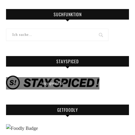
SUCHFUNKTION
STAYSPICED
stayspiced.at
GETFOODLY