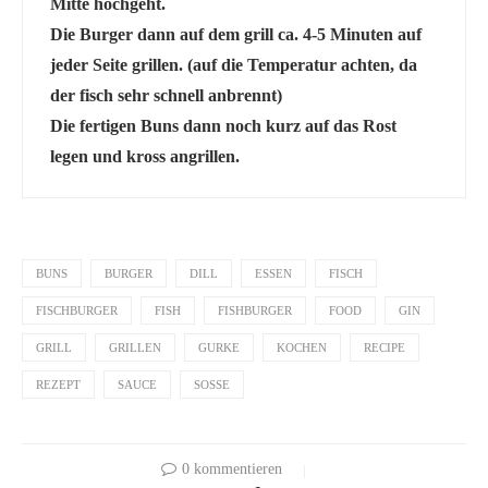
Mitte hochgeht.
Die Burger dann auf dem grill ca. 4-5 Minuten auf
jeder Seite grillen. (auf die Temperatur achten, da
der fisch sehr schnell anbrennt)
Die fertigen Buns dann noch kurz auf das Rost
legen und kross angrillen.
BUNS
BURGER
DILL
ESSEN
FISCH
FISCHBURGER
FISH
FISHBURGER
FOOD
GIN
GRILL
GRILLEN
GURKE
KOCHEN
RECIPE
REZEPT
SAUCE
SOSSE
0 kommentieren