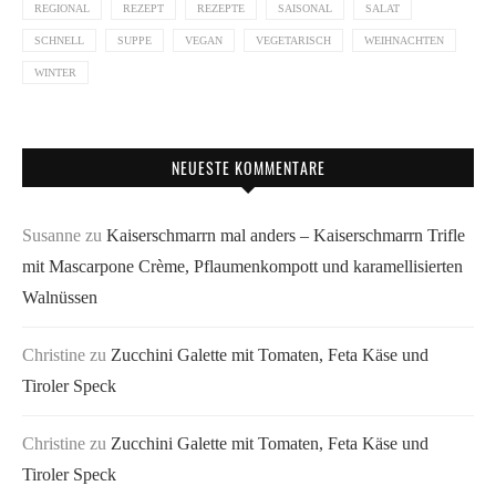
REGIONAL
REZEPT
REZEPTE
SAISONAL
SALAT
SCHNELL
SUPPE
VEGAN
VEGETARISCH
WEIHNACHTEN
WINTER
NEUESTE KOMMENTARE
Susanne
zu
Kaiserschmarrn mal anders – Kaiserschmarrn Trifle
mit Mascarpone Crème, Pflaumenkompott und karamellisierten
Walnüssen
Christine
zu
Zucchini Galette mit Tomaten, Feta Käse und
Tiroler Speck
Christine
zu
Zucchini Galette mit Tomaten, Feta Käse und
Tiroler Speck