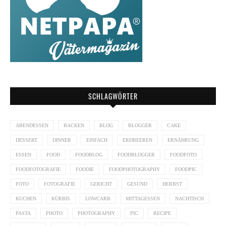
SCHLAGWÖRTER
ABENDESSEN
BACKEN
BLOG
BLOGGER
CAKE
DESSERT
DINNER
EINFACH
ERDBEEREN
ERNÄHRUNG
ESSEN
FOOD
FOODBLOG
FOODBLOGGER
FOODFOTO
FOODFOTOGRAFIE
FOODIE
FOODPHOTOGRAPHY
FOODPIC
FOTO
FOTOGRAFIE
GERICHT
GESUND
HERBST
KUCHEN
KÜRBIS
LOWCARB
MITTAGESSEN
NACHTISCH
PASTA
PHOTO
PHOTOGRAPHY
PIC
RECIPE