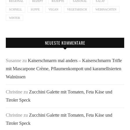
REGIONAL
REZEPT
REZEPTE
SAISONAL
SALAT
SCHNELL
SUPPE
VEGAN
VEGETARISCH
WEIHNACHTEN
WINTER
NEUESTE KOMMENTARE
Susanne
zu
Kaiserschmarrn mal anders – Kaiserschmarrn Trifle
mit Mascarpone Crème, Pflaumenkompott und karamellisierten
Walnüssen
Christine
zu
Zucchini Galette mit Tomaten, Feta Käse und
Tiroler Speck
Christine
zu
Zucchini Galette mit Tomaten, Feta Käse und
Tiroler Speck