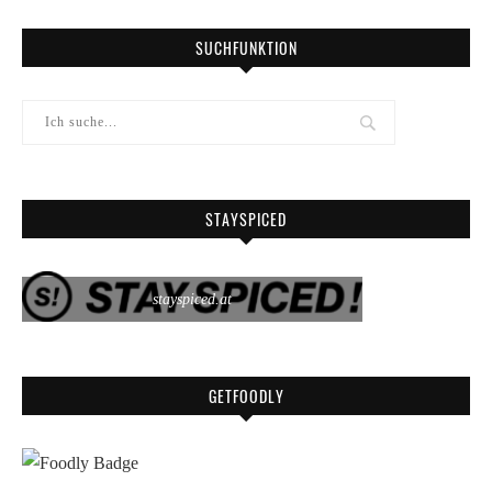
SUCHFUNKTION
STAYSPICED
stayspiced.at
GETFOODLY