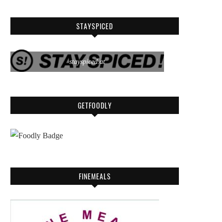
STAYSPICED
stayspiced.at
GETFOODLY
FINEMEALS