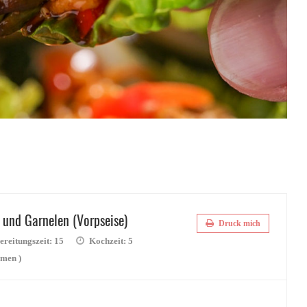
 und Garnelen (Vorpseise)
Druck mich
reitungszeit:
15
Kochzeit:
5
men )