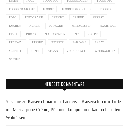
ESSEN
FOOD
FOODBLOG
FOODBLOGGER
FOODFOTO
FOODFOTOGRAFIE
FOODIE
FOODPHOTOGRAPHY
FOODPIC
FOTO
FOTOGRAFIE
GERICHT
GESUND
HERBST
KUCHEN
KÜRBIS
LOWCARB
MITTAGESSEN
NACHTISCH
PASTA
PHOTO
PHOTOGRAPHY
PIC
RECIPE
REGIONAL
REZEPT
REZEPTE
SAISONAL
SALAT
SCHNELL
SUPPE
VEGAN
VEGETARISCH
WEIHNACHTEN
WINTER
NEUESTE KOMMENTARE
Susanne
zu
Kaiserschmarrn mal anders – Kaiserschmarrn Trifle
mit Mascarpone Crème, Pflaumenkompott und karamellisierten
Walnüssen