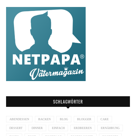
SCHLAGWÖRTER
ABENDESSEN
BACKEN
BLOG
BLOGGER
CAKE
DESSERT
DINNER
EINFACH
ERDBEEREN
ERNÄHRUNG