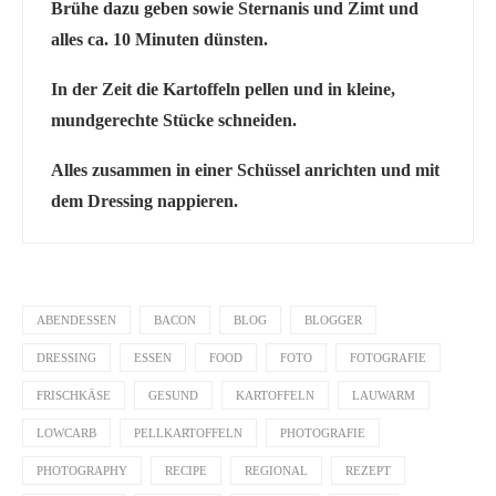
Brühe dazu geben sowie Sternanis und Zimt und
alles ca. 10 Minuten dünsten.
In der Zeit die Kartoffeln pellen und in kleine,
mundgerechte Stücke schneiden.
Alles zusammen in einer Schüssel anrichten und mit
dem Dressing nappieren.
ABENDESSEN
BACON
BLOG
BLOGGER
DRESSING
ESSEN
FOOD
FOTO
FOTOGRAFIE
FRISCHKÄSE
GESUND
KARTOFFELN
LAUWARM
LOWCARB
PELLKARTOFFELN
PHOTOGRAFIE
PHOTOGRAPHY
RECIPE
REGIONAL
REZEPT