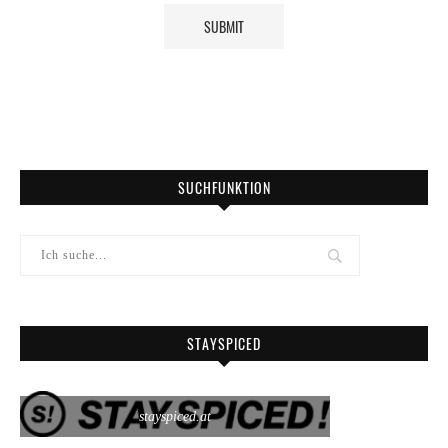
SUCHFUNKTION
STAYSPICED
stayspiced.at