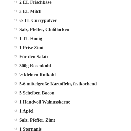
2 EL Frischkäse
3 EL Milch
½ TL Currypulver
Salz, Pfeffer, Chiliflocken
1 TL Honig
1 Prise Zimt
Für den Salat:
300g Rosenkohl
½ kleinen Rotkohl
5-6 mittelgroße Kartoffeln, festkochend
5 Scheiben Bacon
1 Handvoll Walnusskerne
1 Apfel
Salz, Pfeffer, Zimt
1 Sternanis