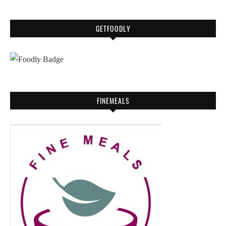
GETFOODLY
FINEMEALS