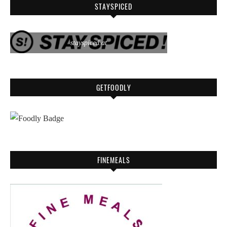
STAYSPICED
stayspiced.at
GETFOODLY
FINEMEALS