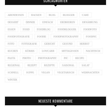
SCHLAGWÖRTER
ABENDESSEN
BACKEN
BLOG
BLOGGER
CAKE
DESSERT
DINNER
EINFACH
ERDBEEREN
ERNÄHRUNG
ESSEN
FOOD
FOODBLOG
FOODBLOGGER
FOODFOTO
FOODFOTOGRAFIE
FOODIE
FOODPHOTOGRAPHY
FOODPIC
FOTO
FOTOGRAFIE
GERICHT
GESUND
HERBST
KUCHEN
KÜRBIS
LOWCARB
MITTAGESSEN
NACHTISCH
PASTA
PHOTO
PHOTOGRAPHY
PIC
RECIPE
REGIONAL
REZEPT
REZEPTE
SAISONAL
SALAT
SCHNELL
SUPPE
VEGAN
VEGETARISCH
WEIHNACHTEN
WINTER
NEUESTE KOMMENTARE