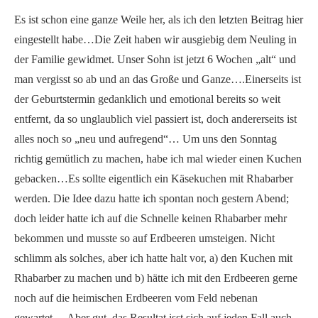
Es ist schon eine ganze Weile her, als ich den letzten Beitrag hier
eingestellt habe…Die Zeit haben wir ausgiebig dem Neuling in
der Familie gewidmet. Unser Sohn ist jetzt 6 Wochen „alt“ und
man vergisst so ab und an das Große und Ganze….Einerseits ist
der Geburtstermin gedanklich und emotional bereits so weit
entfernt, da so unglaublich viel passiert ist, doch andererseits ist
alles noch so „neu und aufregend“… Um uns den Sonntag
richtig gemütlich zu machen, habe ich mal wieder einen Kuchen
gebacken…Es sollte eigentlich ein Käsekuchen mit Rhabarber
werden. Die Idee dazu hatte ich spontan noch gestern Abend;
doch leider hatte ich auf die Schnelle keinen Rhabarber mehr
bekommen und musste so auf Erdbeeren umsteigen. Nicht
schlimm als solches, aber ich hatte halt vor, a) den Kuchen mit
Rhabarber zu machen und b) hätte ich mit den Erdbeeren gerne
noch auf die heimischen Erdbeeren vom Feld nebenan
gewartet….Aber gut, das Resultat isst sich auf jeden Fall auch