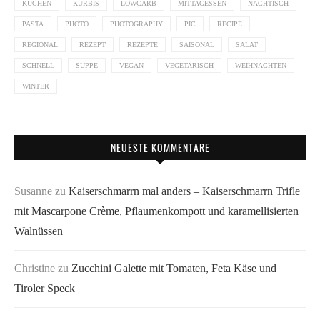
KUCHEN
KÜRBIS
LOWCARB
MITTAGESSEN
NACHTISCH
PASTA
PHOTO
PHOTOGRAPHY
PIC
RECIPE
REGIONAL
REZEPT
REZEPTE
SAISONAL
SALAT
SCHNELL
SUPPE
VEGAN
VEGETARISCH
WEIHNACHTEN
WINTER
NEUESTE KOMMENTARE
Susanne
zu
Kaiserschmarrn mal anders – Kaiserschmarrn Trifle
mit Mascarpone Crème, Pflaumenkompott und karamellisierten
Walnüssen
Christine
zu
Zucchini Galette mit Tomaten, Feta Käse und
Tiroler Speck