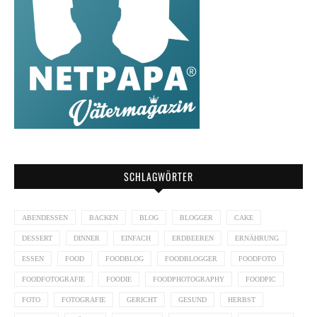
SCHLAGWÖRTER
ABENDESSEN
BACKEN
BLOG
BLOGGER
CAKE
DESSERT
DINNER
EINFACH
ERDBEEREN
ERNÄHRUNG
ESSEN
FOOD
FOODBLOG
FOODBLOGGER
FOODFOTO
FOODFOTOGRAFIE
FOODIE
FOODPHOTOGRAPHY
FOODPIC
FOTO
FOTOGRAFIE
GERICHT
GESUND
HERBST