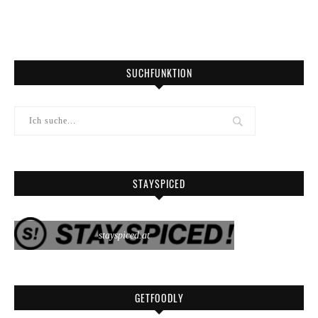
SUCHFUNKTION
STAYSPICED
stayspiced.at
GETFOODLY