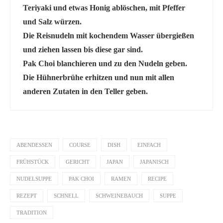
Teriyaki und etwas Honig ablöschen, mit Pfeffer
und Salz würzen.
Die Reisnudeln mit kochendem Wasser übergießen
und ziehen lassen bis diese gar sind.
Pak Choi blanchieren und zu den Nudeln geben.
Die Hühnerbrühe erhitzen und nun mit allen
anderen Zutaten in den Teller geben.
ABENDESSEN
COURSE
DISH
EINFACH
FRÜHSTÜCK
GERICHT
JAPAN
JAPANISCH
NUDELSUPPE
PAK CHOI
RAMEN
RECIPE
REZEPT
SCHNELL
SCHWEINEBAUCH
SUPPE
TRADITION